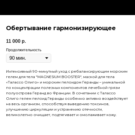
Обертывание гармонизирующее
11 000
р.
Продолжительность
Интенсивный 90-минутный уход с ребалансирующим морским
гелем для тела "MAGNESIUM BOOSTER", маской для тела
«Талассо Олиго» и морским пелоидом Геранды – уникальной
по концентрации полезных компонентов лечебной грязи
полуострова Геранд во Франции. В сочетании с Талассо
Олиго гелем пелоид Геранды особенно активно воздействует
на весь организм, способствуя выведению токсинов,
улучшению циркуляции и устранению отечности,
великолепно очищает, подтягивает и омолаживает кожу.