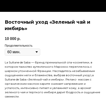
Восточный уход «Зеленый чай и
имбирь»
10 000
р.
Продолжительность
La Sultane de Saba — бренд премиальной спа-косметики, в
котором таинство аутентичного Марокко переплелось с
шармом утонченной Франции. Насладитесь незабываемым
ощущением неги и блаженства, выбрав восточный уход La
Sultane de Saba «Зелёный чай и имбирь». Релакс- массаж с
органическим маслом карите снимает напряжение и
усталость, интенсивно питает и увлажняет кожу, а аромат
зеленого чая и терпкого имбиря дарит бодрость и ощущение
свежести.